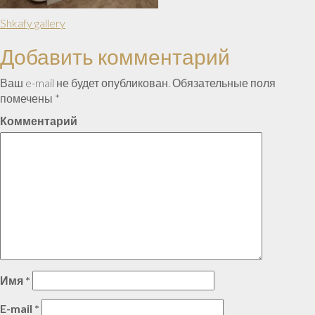
Shkafy gallery
Навигация
Добавить комментарий
по
записям
Ваш e-mail не будет опубликован.
Обязательные поля
помечены
*
Комментарий
Имя
*
E-mail
*