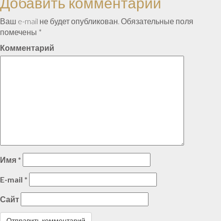
Добавить комментарий
по
записям
Ваш e-mail не будет опубликован.
Обязательные поля
помечены
*
Комментарий
Имя
*
E-mail
*
Сайт