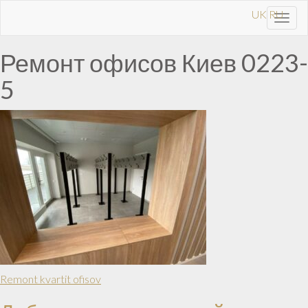
UK
RU
Toggl
navig
Ремонт офисов Киев 0223-
5
Remont kvartit ofisov
Навигация