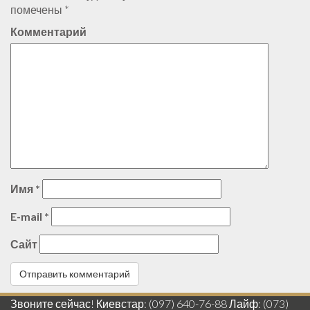
помечены
*
Комментарий
Имя
*
E-mail
*
Сайт
Звоните сейчас! Киевстар: (097) 640-76-88 Лайф: (073)