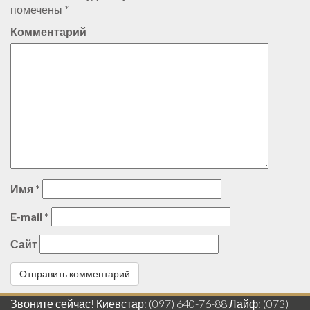
помечены
*
Комментарий
Имя
*
E-mail
*
Сайт
Звоните сейчас! Киевстар: (097) 640-76-88 Лайф: (073)