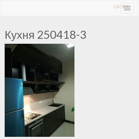
UK
RU
Toggl
navig
Кухня 250418-3