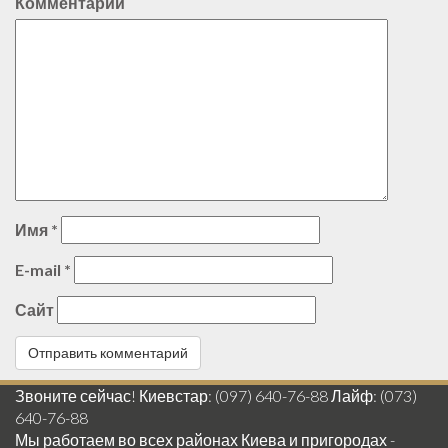
Комментарий
Имя
*
E-mail
*
Сайт
Звоните сейчас! Киевстар: (097) 640-76-88 Лайф: (073)
640-76-88
Мы работаем во всех районах Киева и пригородах -